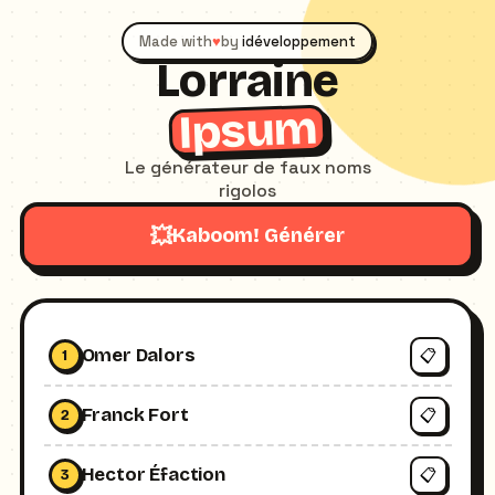
Made with
♥
by
idéveloppement
Lorraine
Ipsum
Le générateur de faux noms
rigolos
💥
Kaboom! Générer
Omer Dalors
📋
1
Franck Fort
📋
2
Hector Éfaction
📋
3