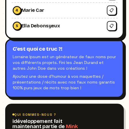
Marie Car
📋
4
Ella Debonsyeux
📋
5
C'est quoi ce truc ?!
Lorraine Ipsum est un générateur de faux noms pour
vos différents projets. Fini les Jean Durand et
autres John Doe dans vos créations !
Ajoutez une dose d'humour à vos maquettes /
présentations / récits avec nos faux noms garantis
100% purs jeux de mots trop bien !
QUI SOMMES-NOUS ?
idéveloppement fait
maintenant partie de
Mink